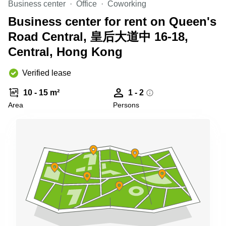
Business center
Office
Coworking
Quarry
Bay
Business center for rent on Queen's
Road Central, 皇后大道中 16-18,
Central, Hong Kong
Verified lease
10 - 15 m²
1 - 2
Area
Persons