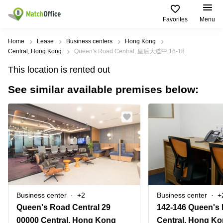
Favorites
Menu
Rent & Let
Home
Lease
Business centers
Hong Kong
Central, Hong Kong
Queen's Road Central, 皇后大道中 16-18
Help
Type of
Popular
Popular
This location is rented out
premises
Cities
searches
See similar available premises below:
About us
Offices
Kowloon
Business
Centre in
Business
Kennedy
Kowloon
List your office
Centre
Town
Office
Coworking
Wong
Space in
Price
Chuk
Kennedy
Virtual
Hang
Town
Office
Log in
Cheung
Coworking
Meeting
Sha
in Wong
rooms
Wan
Chuk
Business center
+2
Business center
+
Hang
Queen's Road Central 29
Wan
Chai
Coworking
00000 Central, Hong Kong
Central, Hong K