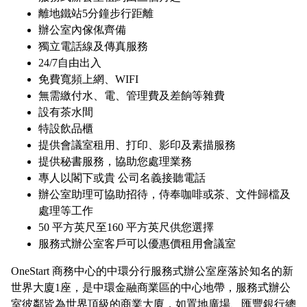
離地鐵站5分鐘步行距離
辦公室內傢俬齊備
獨立電話線及傳真服務
24/7自由出入
免費寬頻上網、WIFI
無需繳付水、電、管理費及差餉等雜費
設有茶水間
特設飲品櫃
提供會議室租用、打印、影印及素描服務
提供秘書服務，協助您處理業務
專人以閣下或貴 公司名義接聽電話
辦公室助理可協助招待，侍奉咖啡或茶、文件歸檔及
處理等工作
50 平方英尺至160 平方英尺供您選擇
服務式辦公室客戶可以優惠價租用會議室
OneStart 商務中心的中環分行服務式辦公室座落於知名的新
世界大廈1座，是中環金融商業區的中心地帶，服務式辦公
室彼鄰皆為世界頂級的商業大廈，如置地廣場、匯豐銀行總